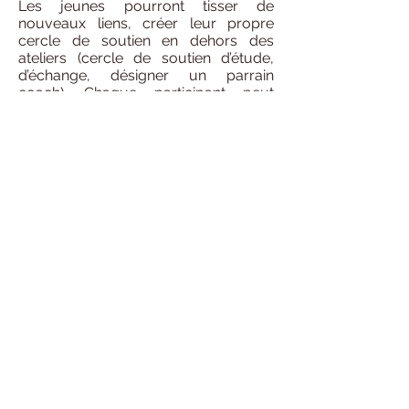
Les jeunes pourront tisser de
nouveaux liens, créer leur propre
cercle de soutien en dehors des
ateliers (cercle de soutien d’étude,
d’échange, désigner un parrain
coach). Chaque participant peut
apporter quelque chose à un autre
participant ou au groupe. Devenir un
soutien pour l’autre renforce l’estime
de soi et la confiance en soi et
apprend au jeune à mettre en
exergue ses ressources positives.
Les objectifs :
Initier les participants aux outils de
gestion du stress, de gestion des
émotions (autohypnose, relaxation,
méditation, Tai chi, respiration)
Trucs et astuces pour augmenter sa
capacité d'attention, de concentration
et de mémorisation
Créer un espace de parole et