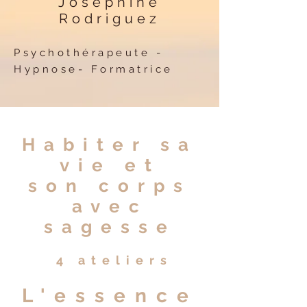
Joséphine
Rodriguez
Psychothérapeute -
Hypnose- Formatrice
Habiter sa
vie et
son corps
avec
sagesse
4 ateliers
L'essence