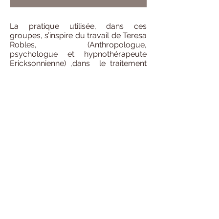
La pratique utilisée, dans ces
groupes, s’inspire du travail de Teresa
Robles, (Anthropologue,
psychologue et hypnothérapeute
Ericksonnienne) ,dans le traitement
des addictions en groupe.
L'objectif de ces groupes et d'en finir
avec la dépendance (à la nourriture,
au sucre) en pratiquant les
techniques d'autohypnose
Ericksonienne.
Les problèmes de dépendance sont
traités en puisant dans les ressources
de la personne, en orientant la
dynamique de travail vers la
construction de stratégies et de
solutions adaptées aux besoins de
chacun et en utilisant l'état
hypnotique de groupe pour amplifier