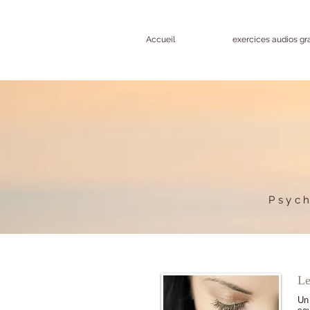
Accueil
exercices audios gra
Psyc
Le
Un 