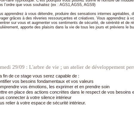
oir-faire hypnotique. C’est pourquoi vous pouvez suivre le nombre de module
ns l’ordre que vous souhaitez (ex : AGS1,AGS5, AGS9)
s apprendrez à vous détendre, produire des sensations internes agréables, d
ager grâces à des rêveries ressourçantes et créatives. Vous apprendrez à vo
entrer sur vous et augmenter vos sentiments de sécurité, de sérénité et de ré
ulièrement, apporte des plaisirs dans la vie de tous les jours et préviens le bu
medi 29/09 : L'arbre de vie ; un atelier de développement per
la fin de ce stage vous serez capable de :
entifier vos besoins fondamentaux et vos valeurs
mprendre vos émotions, les exprimer et en prendre soin
ttre en place des actions concrètes dans le respect de vos besoins e
us connecter à votre silence intérieur
us relier à votre espace de sécurité intérieur.