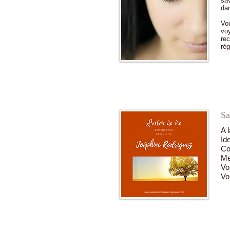
sav
da
Vou
voy
rec
rég
Sa
A 
Id
Co
Me
Vo
Vo