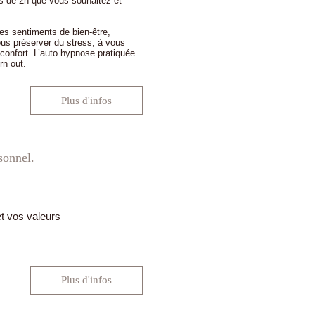
s de 2h que vous souhaitez et
es sentiments de bien-être,
us préserver du stress, à vous
confort. L’auto hypnose pratiquée
rn out.
Plus d'infos
sonnel.
t vos valeurs
Plus d'infos